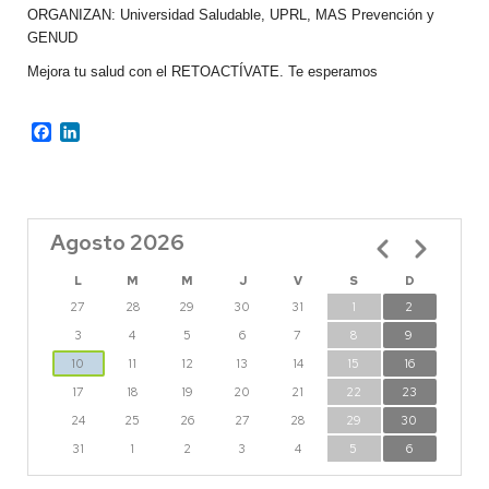
ORGANIZAN: Universidad Saludable, UPRL, MAS Prevención y
GENUD
Mejora tu salud con el RETOACTÍVATE. Te esperamos
Facebook
LinkedIn
Agosto 2026
Paginación
L
M
M
J
V
S
D
27
28
29
30
31
1
2
3
4
5
6
7
8
9
10
11
12
13
14
15
16
17
18
19
20
21
22
23
24
25
26
27
28
29
30
31
1
2
3
4
5
6